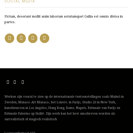
SOCIAL MEDIA
Fictum, deserunt mollit anim laborum astutumque! Gallia est omnis divisa in
partes.
Werken zijn vooral te zien op de internationale tentoonstellingen zoals Malmö in
Zweden, Monaco -Art Monaco-, het Louvre. in Parijs, Studio 26 in New York,
kunstbeurzen in Los Angeles, Hong Kong, Rome, Napels, Biënnale van Parijs en
Biënnale Palermo op Sicilië. Zijn werk kan het best omschreven worden als
surrealistisch of magisch realistisch