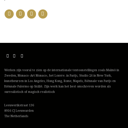
Werken zijn vooral te zien op de internationale tentoonstellingen zoals Malmö in
Zweden, Monaco -Art Monaco-, het Louvre. in Parijs, Studio 26 in New York,
kunstbeurzen in Los Angeles, Hong Kong, Rome, Napels, Biënnale van Parijs en
Biënnale Palermo op Sicilië. Zijn werk kan het best omschreven worden als
surrealistisch of magisch realistisch
Leeuwerikstraat 136
8916 CJ Leeuwarden
The Netherlands