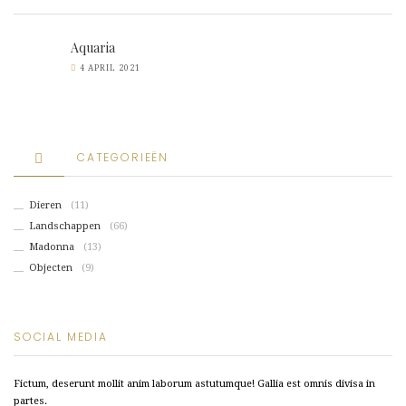
Aquaria
4 APRIL 2021
CATEGORIEËN
Dieren
(11)
Landschappen
(66)
Madonna
(13)
Objecten
(9)
SOCIAL MEDIA
Fictum, deserunt mollit anim laborum astutumque! Gallia est omnis divisa in
partes.