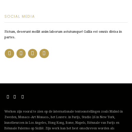
SOCIAL MEDIA
Fictum, deserunt mollit anim laborum astutumque! Gallia est omnis divisa in
partes.
Werken zijn vooral te zien op de internationale tentoonstellingen zoals Malmö in
Zweden, Monaco -Art Monaco-, het Louvre. in Parijs, Studio 26 in New York,
kunstbeurzen in Los Angeles, Hong Kong, Rome, Napels, Biënnale van Parijs en
Biënnale Palermo op Sicilië. Zijn werk kan het best omschreven worden als