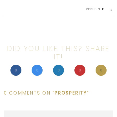
REFLECTIE
DID YOU LIKE THIS? SHARE
IT!
0 COMMENTS ON “
PROSPERITY
”