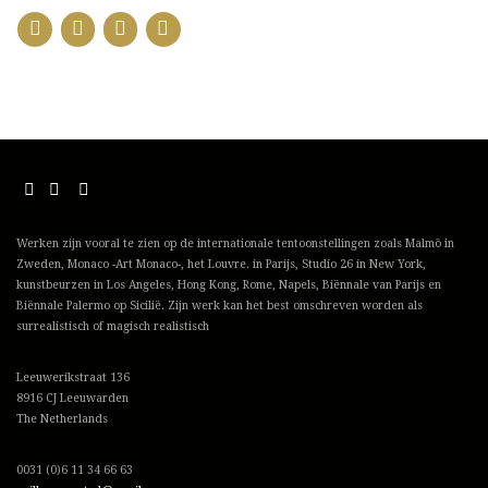
Werken zijn vooral te zien op de internationale tentoonstellingen zoals Malmö in
Zweden, Monaco -Art Monaco-, het Louvre. in Parijs, Studio 26 in New York,
kunstbeurzen in Los Angeles, Hong Kong, Rome, Napels, Biënnale van Parijs en
Biënnale Palermo op Sicilië. Zijn werk kan het best omschreven worden als
surrealistisch of magisch realistisch
Leeuwerikstraat 136
8916 CJ Leeuwarden
The Netherlands
0031 (0)6 11 34 66 63