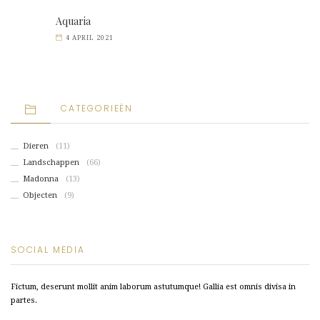
Aquaria
4 APRIL 2021
CATEGORIEËN
Dieren
(11)
Landschappen
(66)
Madonna
(13)
Objecten
(9)
SOCIAL MEDIA
Fictum, deserunt mollit anim laborum astutumque! Gallia est omnis divisa in
partes.