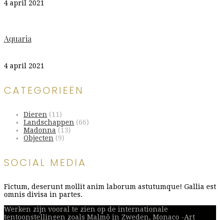
4 april 2021
Aquaria
4 april 2021
CATEGORIEËN
Dieren
(11)
Landschappen
(66)
Madonna
(13)
Objecten
(9)
SOCIAL MEDIA
Fictum, deserunt mollit anim laborum astutumque! Gallia est
omnis divisa in partes.
Werken zijn vooral te zien op de internationale
tentoonstellingen zoals Malmö in Zweden, Monaco -Art